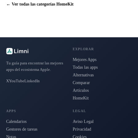
← Ver todas las categorías HomeKit
EXPLORAR
Mejores Apps
Tu guía para encontrar las mejores
Todas las apps
apps del ecosistema Apple.
Alternativas
X
YouTube
LinkedIn
Comparar
Artículos
HomeKit
APPS
LEGAL
Calendarios
Aviso Legal
Gestores de tareas
Privacidad
Notas
Cookies