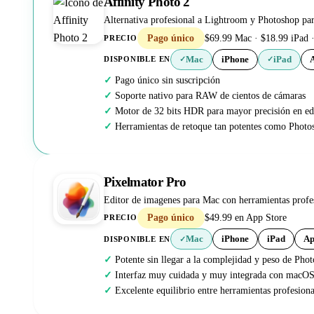
Affinity Photo 2
Alternativa profesional a Lightroom y Photoshop par
Pago único
$69.99 Mac · $18.99 iPad ·
PRECIO
Mac
iPhone
iPad
DISPONIBLE EN
✓
✓
Pago único sin suscripción
Soporte nativo para RAW de cientos de cámaras
Motor de 32 bits HDR para mayor precisión en ed
Herramientas de retoque tan potentes como Photo
Pixelmator Pro
Editor de imagenes para Mac con herramientas profes
Pago único
$49.99 en App Store
PRECIO
Mac
iPhone
iPad
Ap
DISPONIBLE EN
✓
Potente sin llegar a la complejidad y peso de Pho
Interfaz muy cuidada y muy integrada con macO
Excelente equilibrio entre herramientas profesiona