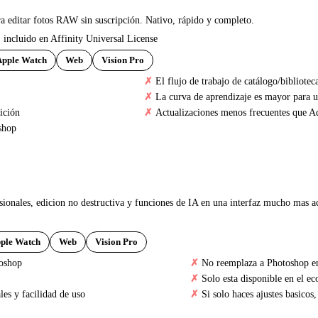
a editar fotos RAW sin suscripción. Nativo, rápido y completo.
 incluido en Affinity Universal License
Apple Watch
Web
Vision Pro
El flujo de trabajo de catálogo/bibliot
La curva de aprendizaje es mayor para 
ición
Actualizaciones menos frecuentes que A
shop
ionales, edicion no destructiva y funciones de IA en una interfaz mucho mas a
ple Watch
Web
Vision Pro
toshop
No reemplaza a Photoshop en 
S
Solo esta disponible en el e
les y facilidad de uso
Si solo haces ajustes basicos