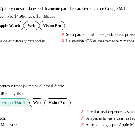
ápido y construido específicamente para las características de Google Mail.
ico · Pro $4.99/mes o $34.99/año
Apple Watch
Web
Vision Pro
Solo para Gmail, no soporta otros prove
 de etiquetas y categorías
La versión iOS es más reciente y menos
entas y trabajar mejor el email diario.
 iPhone y iPad
Apple Watch
Web
Vision Pro
✓
El valor real depende bastant
tch.
Si apenas la vas a usar, es f
y Mimestream.
Antes de pagar por Apple Mai