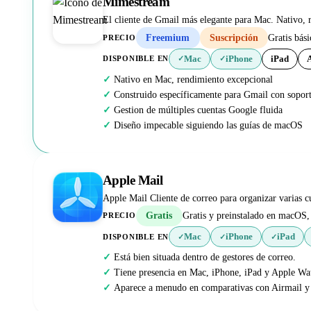
Mimestream
El cliente de Gmail más elegante para Mac. Nativo, r
Freemium
Suscripción
Gratis bás
PRECIO
Mac
iPhone
iPad
DISPONIBLE EN
✓
✓
Nativo en Mac, rendimiento excepcional
Construido específicamente para Gmail con soporte
Gestion de múltiples cuentas Google fluida
Diseño impecable siguiendo las guías de macOS
Apple Mail
Apple Mail Cliente de correo para organizar varias cu
Gratis
Gratis y preinstalado en macOS,
PRECIO
Mac
iPhone
iPad
DISPONIBLE EN
✓
✓
✓
Está bien situada dentro de gestores de correo.
Tiene presencia en Mac, iPhone, iPad y Apple Wa
Aparece a menudo en comparativas con Airmail 