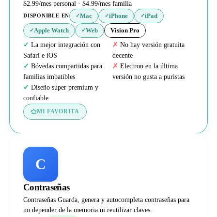
$2.99/mes personal · $4.99/mes familia
Mac
iPhone
iPad
DISPONIBLE EN
✓
✓
✓
Apple Watch
Web
Vision Pro
✓
✓
La mejor integración con
No hay versión gratuita
Safari e iOS
decente
Bóvedas compartidas para
Electron en la última
familias imbatibles
versión no gusta a puristas
Diseño súper premium y
confiable
MI FAVORITA
C
Contraseñas
Contraseñas Guarda, genera y autocompleta contraseñas para
no depender de la memoria ni reutilizar claves.