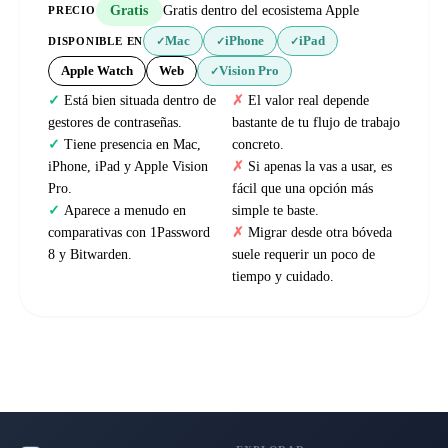
Gratis
Gratis dentro del ecosistema Apple
PRECIO
Mac
iPhone
iPad
DISPONIBLE EN
✓
✓
✓
Apple Watch
Web
Vision Pro
✓
Está bien situada dentro de
El valor real depende
gestores de contraseñas.
bastante de tu flujo de trabajo
Tiene presencia en Mac,
concreto.
iPhone, iPad y Apple Vision
Si apenas la vas a usar, es
Pro.
fácil que una opción más
Aparece a menudo en
simple te baste.
comparativas con 1Password
Migrar desde otra bóveda
8 y Bitwarden.
suele requerir un poco de
tiempo y cuidado.