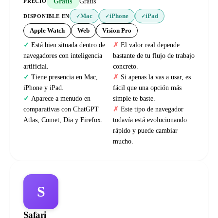
Gratis
Gratis
PRECIO
Mac
iPhone
iPad
DISPONIBLE EN
✓
✓
✓
Apple Watch
Web
Vision Pro
Está bien situada dentro de
El valor real depende
navegadores con inteligencia
bastante de tu flujo de trabajo
artificial.
concreto.
Tiene presencia en Mac,
Si apenas la vas a usar, es
iPhone y iPad.
fácil que una opción más
Aparece a menudo en
simple te baste.
comparativas con ChatGPT
Este tipo de navegador
Atlas, Comet, Dia y Firefox.
todavía está evolucionando
rápido y puede cambiar
mucho.
S
Safari