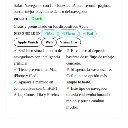
Safari Navegador con funciones de IA para resumir páginas,
buscar mejor o ayudarte dentro del navegador.
Gratis
PRECIO
Gratis y preinstalado en los dispositivos Apple
Mac
iPhone
iPad
DISPONIBLE EN
✓
✓
✓
Apple Watch
Web
Vision Pro
Está bien situada dentro de
El valor real depende
navegadores con inteligencia
bastante de tu flujo de trabajo
artificial.
concreto.
Tiene presencia en Mac,
Si apenas la vas a usar, es
iPhone y iPad.
fácil que una opción más
Aparece a menudo en
simple te baste.
comparativas con ChatGPT
Este tipo de navegador
Atlas, Comet, Dia y Firefox.
todavía está evolucionando
rápido y puede cambiar
mucho.