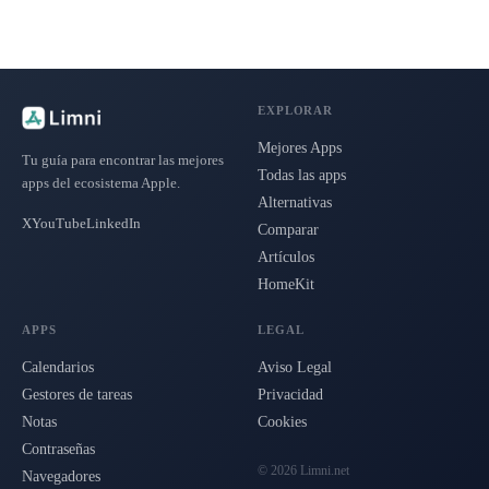
EXPLORAR
Mejores Apps
Tu guía para encontrar las mejores
Todas las apps
apps del ecosistema Apple.
Alternativas
X
YouTube
LinkedIn
Comparar
Artículos
HomeKit
APPS
LEGAL
Calendarios
Aviso Legal
Gestores de tareas
Privacidad
Notas
Cookies
Contraseñas
© 2026 Limni.net
Navegadores