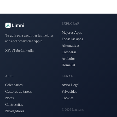
EXPLORAR
Mejores Apps
Tu guía para encontrar las mejores
Todas las apps
apps del ecosistema Apple.
Alternativas
X
YouTube
LinkedIn
Comparar
Artículos
HomeKit
APPS
LEGAL
Calendarios
Aviso Legal
Gestores de tareas
Privacidad
Notas
Cookies
Contraseñas
© 2026 Limni.net
Navegadores