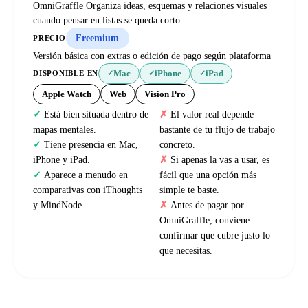
OmniGraffle Organiza ideas, esquemas y relaciones visuales
cuando pensar en listas se queda corto.
Freemium
PRECIO
Versión básica con extras o edición de pago según plataforma
Mac
iPhone
iPad
DISPONIBLE EN
✓
✓
✓
Apple Watch
Web
Vision Pro
Está bien situada dentro de
El valor real depende
mapas mentales.
bastante de tu flujo de trabajo
Tiene presencia en Mac,
concreto.
iPhone y iPad.
Si apenas la vas a usar, es
Aparece a menudo en
fácil que una opción más
comparativas con iThoughts
simple te baste.
y MindNode.
Antes de pagar por
OmniGraffle, conviene
confirmar que cubre justo lo
que necesitas.