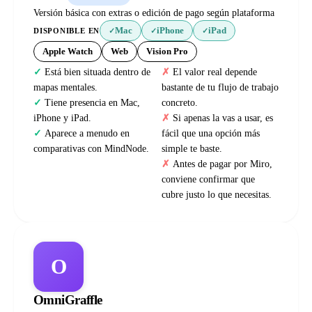
Versión básica con extras o edición de pago según plataforma
Mac
iPhone
iPad
DISPONIBLE EN
✓
✓
✓
Apple Watch
Web
Vision Pro
Está bien situada dentro de
El valor real depende
mapas mentales.
bastante de tu flujo de trabajo
Tiene presencia en Mac,
concreto.
iPhone y iPad.
Si apenas la vas a usar, es
Aparece a menudo en
fácil que una opción más
comparativas con MindNode.
simple te baste.
Antes de pagar por Miro,
conviene confirmar que
cubre justo lo que necesitas.
O
OmniGraffle