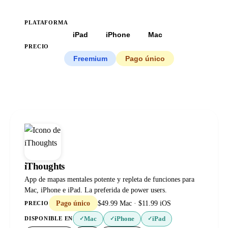
PLATAFORMA
Todas
iPad
iPhone
Mac
PRECIO
Todos
Freemium
Pago único
iThoughts
App de mapas mentales potente y repleta de funciones para
Mac, iPhone e iPad. La preferida de power users.
Pago único
$49.99 Mac · $11.99 iOS
PRECIO
Mac
iPhone
iPad
DISPONIBLE EN
✓
✓
✓