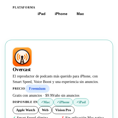
PLATAFORMA
Todas
iPad
iPhone
Mac
Overcast
El reproductor de podcasts más querido para iPhone, con
Smart Speed, Voice Boost y una experiencia sin anuncios.
Freemium
PRECIO
Gratis con anuncios · $9.99/año sin anuncios
Mac
iPhone
iPad
DISPONIBLE EN
✓
✓
✓
Apple Watch
Web
Vision Pro
Smart Speed elimina
Sin aplicación Mac nativa