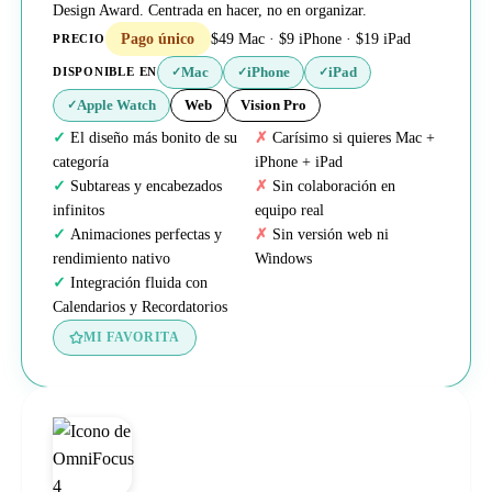
Design Award. Centrada en hacer, no en organizar.
Pago único
$49 Mac · $9 iPhone · $19 iPad
PRECIO
Mac
iPhone
iPad
DISPONIBLE EN
✓
✓
✓
Apple Watch
Web
Vision Pro
✓
El diseño más bonito de su
Carísimo si quieres Mac +
categoría
iPhone + iPad
Subtareas y encabezados
Sin colaboración en
infinitos
equipo real
Animaciones perfectas y
Sin versión web ni
rendimiento nativo
Windows
Integración fluida con
Calendarios y Recordatorios
MI FAVORITA