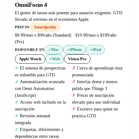
OmniFocus 4
El gestor de tareas más potente para usuarios exigentes. GTD
llevado al extremo en el ecosistema Apple.
Suscripción
PRECIO
$9.99/mes o $99/año (Standard) · $19.99/mes o $199/año
(Pro)
Mac
iPhone
iPad
DISPONIBLE EN
✓
✓
✓
Apple Watch
Web
Vision Pro
✓
El sistema de perspectivas
Curva de aprendizaje muy
es imbatible para GTD
pronunciada
Automatización avanzada
Interfaz densa y menos
con Omni Automation
pulida que Things 3
(JavaScript)
Precio de suscripción
Acceso web incluido en la
elevado para uso individual
suscripción
Excesivo para quien no
Revisión semanal
practica GTD
integrada
Etiquetas, diferimiento y
dependencias entre tareas