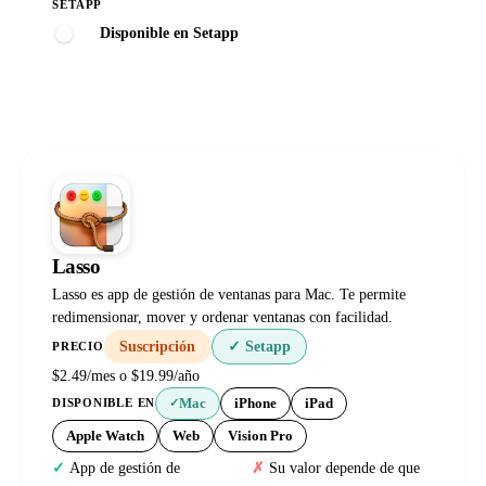
SETAPP
Disponible en Setapp
Lasso
Lasso es app de gestión de ventanas para Mac. Te permite
redimensionar, mover y ordenar ventanas con facilidad.
Suscripción
✓ Setapp
PRECIO
$2.49/mes o $19.99/año
Mac
iPhone
iPad
DISPONIBLE EN
✓
Apple Watch
Web
Vision Pro
App de gestión de
Su valor depende de que