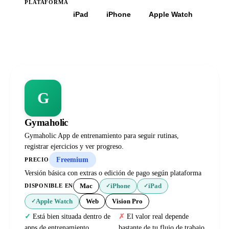
PLATAFORMA
Todas
iPad
iPhone
Apple Watch
G
Gymaholic
Gymaholic App de entrenamiento para seguir rutinas,
registrar ejercicios y ver progreso.
Freemium
PRECIO
Versión básica con extras o edición de pago según plataforma
Mac
iPhone
iPad
DISPONIBLE EN
✓
✓
Apple Watch
Web
Vision Pro
✓
Está bien situada dentro de
El valor real depende
apps de entrenamiento.
bastante de tu flujo de trabajo