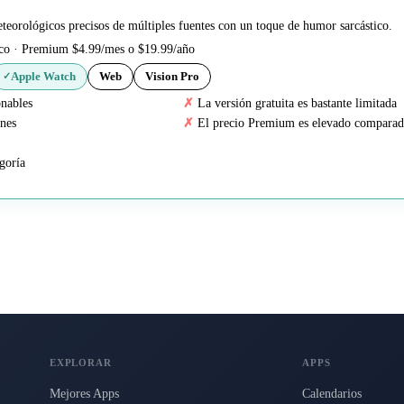
teorológicos precisos de múltiples fuentes con un toque de humor sarcástico.
ico · Premium $4.99/mes o $19.99/año
Apple Watch
Web
Vision Pro
✓
onables
La versión gratuita es bastante limitada
ones
El precio Premium es elevado comparado
egoría
EXPLORAR
APPS
Mejores Apps
Calendarios