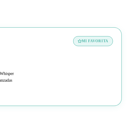
MI FAVORITA
 Whisper
anzadas