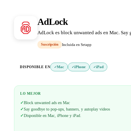
AdLock
AdLock es block unwanted ads en Mac. Say g
Suscripción
Incluida en Setapp
DISPONIBLE EN
Mac
iPhone
iPad
✓
✓
✓
LO MEJOR
✓
Block unwanted ads en Mac
✓
Say goodbye to pop-ups, banners, y autoplay videos
✓
Disponible en Mac, iPhone y iPad.