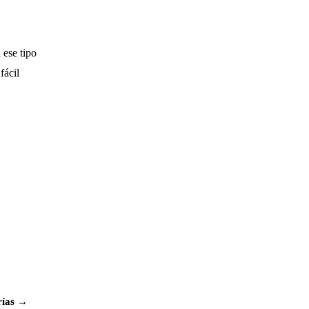
 ese tipo
fácil
rías →