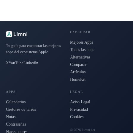
EXPLORAR
Mejores Apps
Tu guía para encontrar las mejores
Todas las apps
apps del ecosistema Apple.
Alternativas
X
YouTube
LinkedIn
Comparar
Artículos
HomeKit
APPS
LEGAL
Calendarios
Aviso Legal
Gestores de tareas
Privacidad
Notas
Cookies
Contraseñas
© 2026 Limni.net
Navegadores