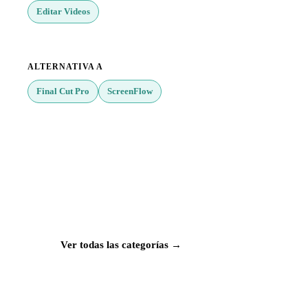
Editar Videos
ALTERNATIVA A
Final Cut Pro
ScreenFlow
¿Buscas más apps?
Explora más de 50 categorías con las mejores
aplicaciones para Mac, iPhone e iPad.
Ver todas las categorías →