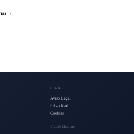
rías →
LEGAL
Aviso Legal
Privacidad
Cookies
© 2026 Limni.net