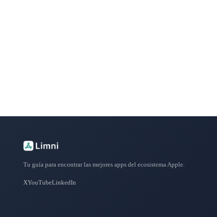
¿Buscas más apps?
Explora más de 50 categorías con las mejores aplicacione
Tu guía para encontrar las mejores apps del ecosistema Apple.
X
YouTube
LinkedIn