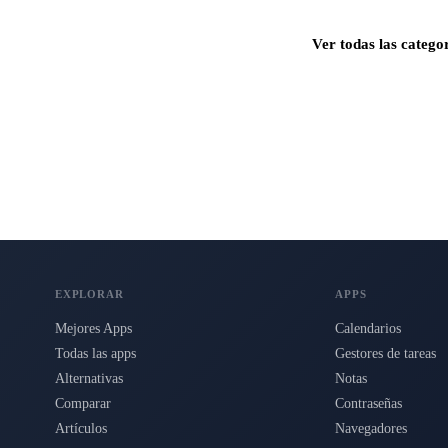
Ver todas las catego
s para Mac, iPhone e iPad.
EXPLORAR
APPS
Mejores Apps
Calendarios
Todas las apps
Gestores de tareas
Alternativas
Notas
Comparar
Contraseñas
Artículos
Navegadores