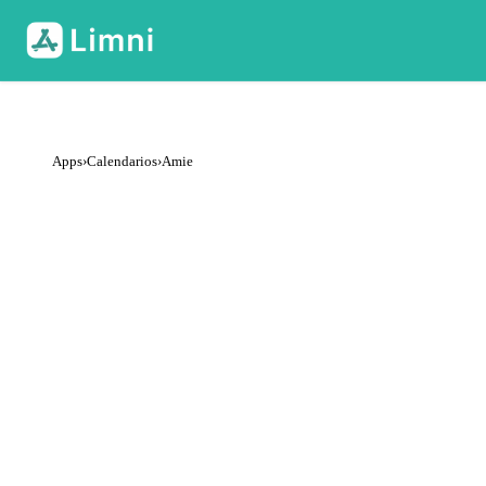
Apps
›
Calendarios
›
Amie