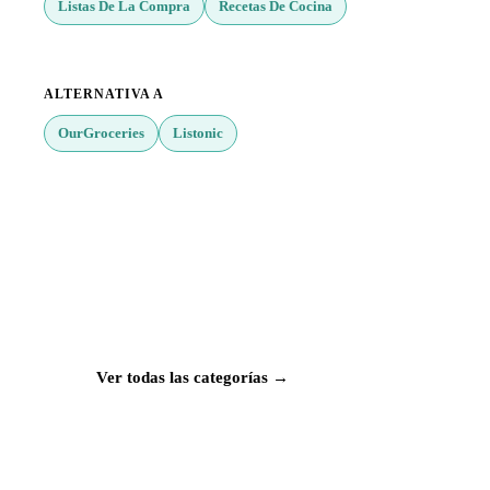
Listas De La Compra
Recetas De Cocina
ALTERNATIVA A
OurGroceries
Listonic
¿Buscas más apps?
Explora más de 50 categorías con las mejores
aplicaciones para Mac, iPhone e iPad.
Ver todas las categorías →