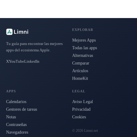
EXPLORAR
Mejores Apps
Tu guía para encontrar las mejores
Todas las apps
apps del ecosistema Apple.
Alternativas
X
YouTube
LinkedIn
Comparar
Artículos
HomeKit
APPS
LEGAL
Calendarios
Aviso Legal
Gestores de tareas
Privacidad
Notas
Cookies
Contraseñas
© 2026 Limni.net
Navegadores