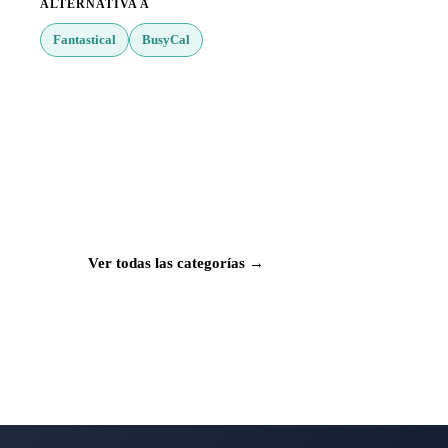
ALTERNATIVA A
Fantastical
BusyCal
¿Buscas más apps?
Explora más de 50 categorías con las mejores
aplicaciones para Mac, iPhone e iPad.
Ver todas las categorías →