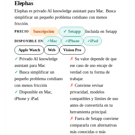
Elephas
Elephas es privado AI knowledge assistant para Mac. Busca
simplificar un pequeño problema cotidiano con menos
fricción.
Suscripción
✓ Setapp
Incluida en Setapp
PRECIO
Mac
iPhone
iPad
DISPONIBLE EN
✓
✓
✓
Apple Watch
Web
Vision Pro
Privado AI knowledge
Su valor depende de que
assistant para Mac
ese caso de uso encaje de
Busca simplificar un
verdad con tu forma de
pequeño problema cotidiano
trabajar.
con menos fricción
Conviene revisar
Disponible en Mac,
privacidad, modelos
iPhone y iPad.
compatibles y límites de uso
antes de convertirla en tu
herramienta principal.
Fuera de Setapp conviene
compararla con alternativas
más conocidas o más