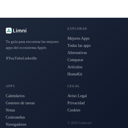
EXPLORAR
Mejores Apps
Tu guía para encontrar las mejores
Todas las apps
apps del ecosistema Apple.
Alternativas
X
YouTube
LinkedIn
Comparar
Artículos
HomeKit
APPS
LEGAL
Calendarios
Aviso Legal
Gestores de tareas
Privacidad
Notas
Cookies
Contraseñas
© 2026 Limni.net
Navegadores