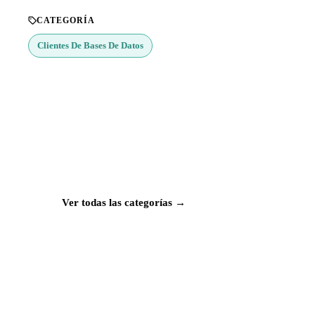
CATEGORÍA
Clientes De Bases De Datos
¿Buscas más apps?
Explora más de 50 categorías con las mejores
aplicaciones para Mac, iPhone e iPad.
Ver todas las categorías →