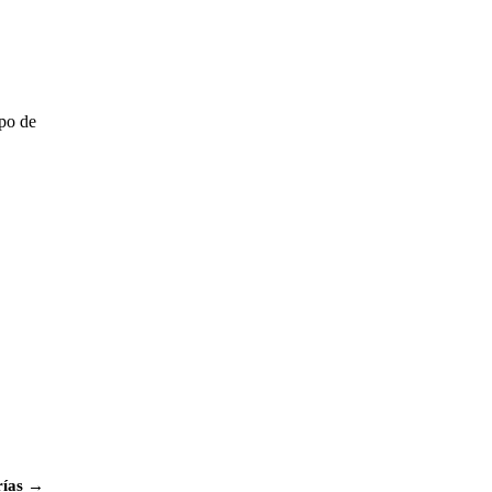
mpo de
rías →