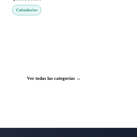
Calendarios
¿Buscas más apps?
Explora más de 50 categorías con las mejores
aplicaciones para Mac, iPhone e iPad.
Ver todas las categorías →