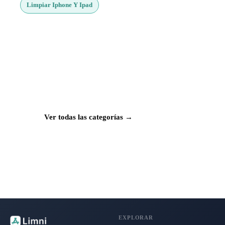
Limpiar Iphone Y Ipad
¿Buscas más apps?
Explora más de 50 categorías con las mejores
aplicaciones para Mac, iPhone e iPad.
Ver todas las categorías →
EXPLORAR