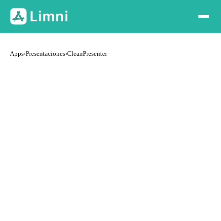
Apps
›
Presentaciones
›
CleanPresenter