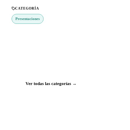
CATEGORÍA
Presentaciones
¿Buscas más apps?
Explora más de 50 categorías con las mejores
aplicaciones para Mac, iPhone e iPad.
Ver todas las categorías →