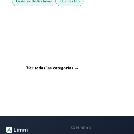
Gestores De Archivos
Clientes Ftp
¿Buscas más apps?
Explora más de 50 categorías con las mejores
aplicaciones para Mac, iPhone e iPad.
Ver todas las categorías →
EXPLORAR