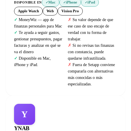
Mac
iPhone
iPad
DISPONIBLE EN
✓
✓
✓
Apple Watch
Web
Vision Pro
MoneyWiz — app de
Su valor depende de que
finanzas personales para Mac
ese caso de uso encaje de
Te ayuda a seguir gastos,
verdad con tu forma de
gestionar presupuestos, pagar
trabajar.
facturas y analizar en qué se
Si no revisas tus finanzas
va el dinero
con constancia, puede
Disponible en Mac,
quedarse infrautilizada.
iPhone y iPad.
Fuera de Setapp conviene
compararla con alternativas
más conocidas o más
especializadas.
Y
YNAB