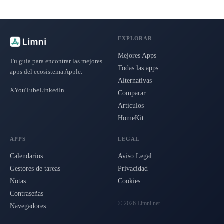
EXPLORAR
Mejores Apps
Tu guía para encontrar las mejores
Todas las apps
apps del ecosistema Apple.
Alternativas
X
YouTube
LinkedIn
Comparar
Artículos
HomeKit
APPS
LEGAL
Calendarios
Aviso Legal
Gestores de tareas
Privacidad
Notas
Cookies
Contraseñas
© 2026 Limni.net
Navegadores