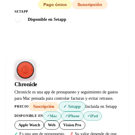
Todos
Pago único
Suscripción
SETAPP
Disponible en Setapp
Chronicle
Chronicle es una app de presupuesto y seguimiento de gastos
para Mac pensada para controlar facturas y evitar retrasos.
Suscripción
✓ Setapp
Incluida en Setapp
PRECIO
Mac
iPhone
iPad
DISPONIBLE EN
✓
✓
✓
Apple Watch
Web
Vision Pro
Es una app de presupuesto
Su valor depende de que