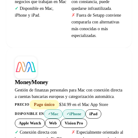
negocios que trabajan en Mac
con constancia, puede
Disponible en Mac,
quedarse infrautilizada.
iPhone y iPad.
Fuera de Setapp conviene
compararla con alternativas
más conocidas o más
especializadas.
MoneyMoney
Gestión de finanzas personales para Mac con conexión directa
a cuentas bancarias europeas y categorización automática.
Pago único
$34.99 en el Mac App Store
PRECIO
Mac
iPhone
iPad
DISPONIBLE EN
✓
✓
Apple Watch
Web
Vision Pro
Conexión directa con
Especialmente orientado al