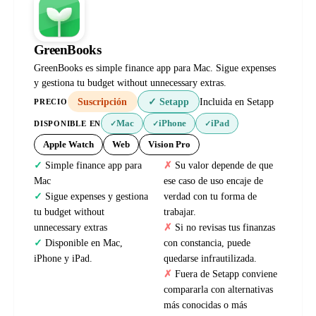
GreenBooks
GreenBooks es simple finance app para Mac. Sigue expenses
y gestiona tu budget without unnecessary extras.
Suscripción
✓ Setapp
Incluida en Setapp
PRECIO
Mac
iPhone
iPad
DISPONIBLE EN
✓
✓
✓
Apple Watch
Web
Vision Pro
Simple finance app para
Su valor depende de que
Mac
ese caso de uso encaje de
Sigue expenses y gestiona
verdad con tu forma de
tu budget without
trabajar.
unnecessary extras
Si no revisas tus finanzas
Disponible en Mac,
con constancia, puede
iPhone y iPad.
quedarse infrautilizada.
Fuera de Setapp conviene
compararla con alternativas
más conocidas o más