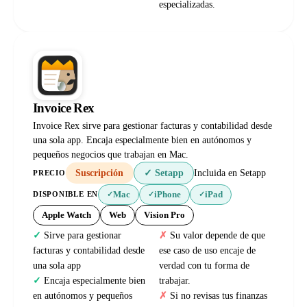
especializadas.
Invoice Rex
Invoice Rex sirve para gestionar facturas y contabilidad desde
una sola app. Encaja especialmente bien en autónomos y
pequeños negocios que trabajan en Mac.
Suscripción
✓ Setapp
Incluida en Setapp
PRECIO
Mac
iPhone
iPad
DISPONIBLE EN
✓
✓
✓
Apple Watch
Web
Vision Pro
Sirve para gestionar
Su valor depende de que
facturas y contabilidad desde
ese caso de uso encaje de
una sola app
verdad con tu forma de
Encaja especialmente bien
trabajar.
en autónomos y pequeños
Si no revisas tus finanzas