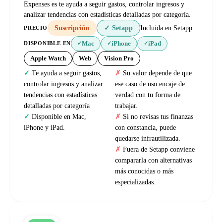
Expenses es te ayuda a seguir gastos, controlar ingresos y
analizar tendencias con estadísticas detalladas por categoría.
Suscripción
✓ Setapp
Incluida en Setapp
PRECIO
Mac
iPhone
iPad
DISPONIBLE EN
✓
✓
✓
Apple Watch
Web
Vision Pro
Te ayuda a seguir gastos,
Su valor depende de que
controlar ingresos y analizar
ese caso de uso encaje de
tendencias con estadísticas
verdad con tu forma de
detalladas por categoría
trabajar.
Disponible en Mac,
Si no revisas tus finanzas
iPhone y iPad.
con constancia, puede
quedarse infrautilizada.
Fuera de Setapp conviene
compararla con alternativas
más conocidas o más
especializadas.