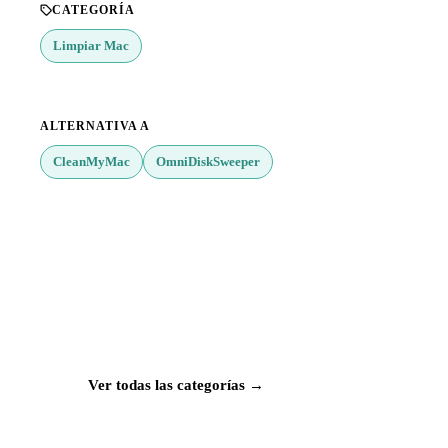
CATEGORÍA
Limpiar Mac
ALTERNATIVA A
CleanMyMac
OmniDiskSweeper
¿Buscas más apps?
Explora más de 50 categorías con las mejores
aplicaciones para Mac, iPhone e iPad.
Ver todas las categorías →