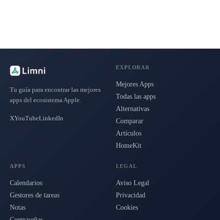
EXPLORAR
Mejores Apps
Tu guía para encontrar las mejores
Todas las apps
apps del ecosistema Apple.
Alternativas
X
YouTube
LinkedIn
Comparar
Artículos
HomeKit
APPS
LEGAL
Calendarios
Aviso Legal
Gestores de tareas
Privacidad
Notas
Cookies
Contraseñas