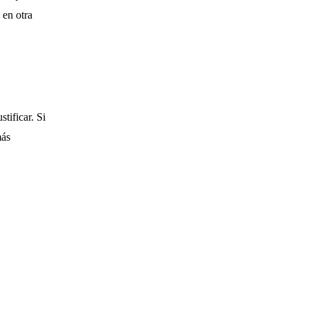
 en otra
tificar. Si
más