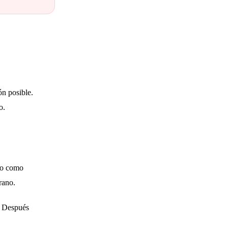
n posible.
o.
nto como
rano.
o. Después