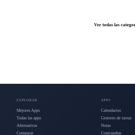
Ver todas las catego
s para Mac, iPhone e iPad.
EXPLORAR
APPS
Mejores Apps
Calendarios
Todas las apps
Gestores de tareas
Alternativas
Notas
Comparar
Contraseñas