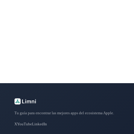
¿Buscas más apps?
Explora más de 50 categorías con las mejores aplicacione
Tu guía para encontrar las mejores apps del ecosistema Apple.
X
YouTube
LinkedIn