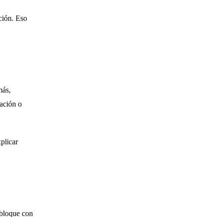
ación. Eso
más,
tación o
plicar
 bloque con