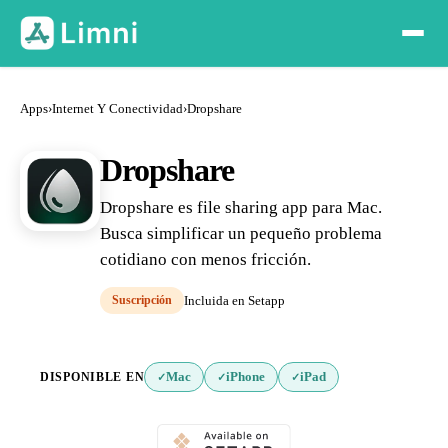
Apps
›
Internet Y Conectividad
›
Dropshare
Dropshare
Dropshare es file sharing app para Mac.
Busca simplificar un pequeño problema
cotidiano con menos fricción.
Suscripción
Incluida en Setapp
DISPONIBLE EN
Mac
iPhone
iPad
✓
✓
✓