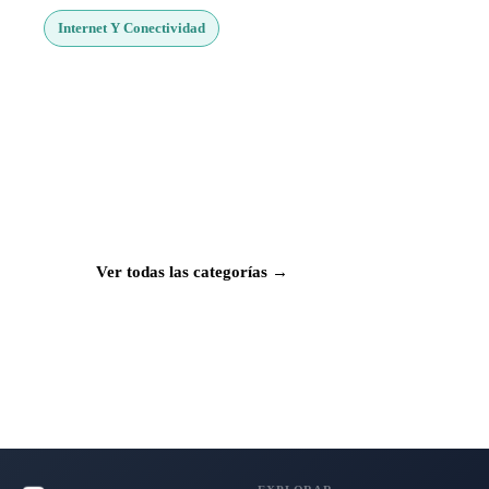
Internet Y Conectividad
¿Buscas más apps?
Explora más de 50 categorías con las mejores
aplicaciones para Mac, iPhone e iPad.
Ver todas las categorías →