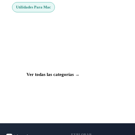
Utilidades Para Mac
¿Buscas más apps?
Explora más de 50 categorías con las mejores
aplicaciones para Mac, iPhone e iPad.
Ver todas las categorías →
EXPLORAR