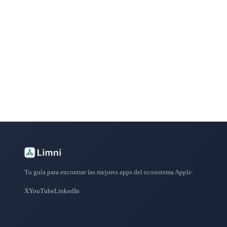
¿Buscas más apps?
Explora más de 50 categorías con las mejores aplicacione
Tu guía para encontrar las mejores apps del ecosistema Apple.
X
YouTube
LinkedIn