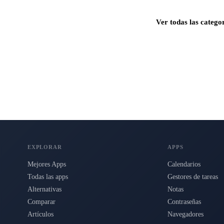
Ver todas las catego
s para Mac, iPhone e iPad.
EXPLORAR
APPS
Mejores Apps
Calendarios
Todas las apps
Gestores de tareas
Alternativas
Notas
Comparar
Contraseñas
Artículos
Navegadores