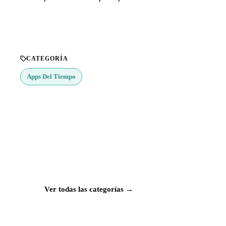
CATEGORÍA
Apps Del Tiempo
¿Buscas más apps?
Explora más de 50 categorías con las mejores
aplicaciones para Mac, iPhone e iPad.
Ver todas las categorías →