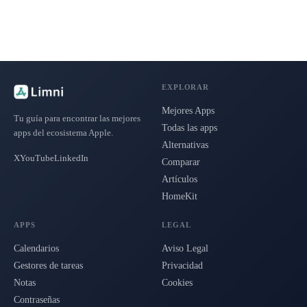
EXPLORAR
Mejores Apps
Tu guía para encontrar las mejores
Todas las apps
apps del ecosistema Apple.
Alternativas
X
YouTube
LinkedIn
Comparar
Artículos
HomeKit
APPS
LEGAL
Calendarios
Aviso Legal
Gestores de tareas
Privacidad
Notas
Cookies
Contraseñas