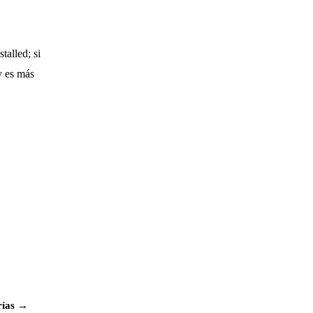
talled; si
y es más
rías →