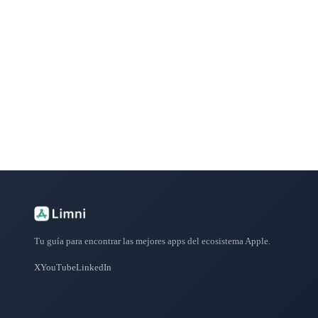
¿Buscas más apps?
Explora más de 50 categorías con las mejores aplicacione
Tu guía para encontrar las mejores apps del ecosistema Apple.
X
YouTube
LinkedIn