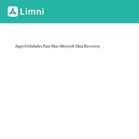
Apps
›
Utilidades Para Mac
›
iBoysoft Data Recovery