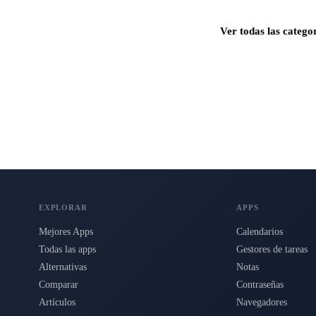
Ver todas las catego
s para Mac, iPhone e iPad.
EXPLORAR
APPS
Mejores Apps
Calendarios
Todas las apps
Gestores de tareas
Alternativas
Notas
Comparar
Contraseñas
Artículos
Navegadores