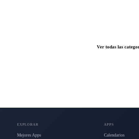
Ver todas las catego
s para Mac, iPhone e iPad.
EXPLORAR
APPS
Mejores Apps
Calendarios