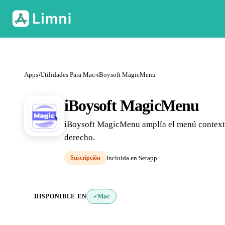
Apps
›
Utilidades Para Mac
›
iBoysoft MagicMenu
iBoysoft MagicMenu
iBoysoft MagicMenu amplía el menú contextua
derecho.
Suscripción
Incluida en Setapp
DISPONIBLE EN
Mac
✓