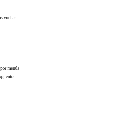
as vueltas
o por menús
p, entra