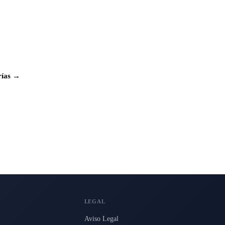
rías →
LEGAL
Aviso Legal