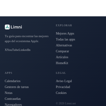
EXPLORAR
Mejores Apps
Tu guía para encontrar las mejores
Todas las apps
apps del ecosistema Apple.
Alternativas
X
YouTube
LinkedIn
Comparar
Artículos
HomeKit
APPS
LEGAL
Calendarios
Aviso Legal
Gestores de tareas
Privacidad
Notas
Cookies
Contraseñas
© 2026 Limni.net
Navegadores