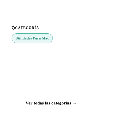
CATEGORÍA
Utilidades Para Mac
¿Buscas más apps?
Explora más de 50 categorías con las mejores
aplicaciones para Mac, iPhone e iPad.
Ver todas las categorías →