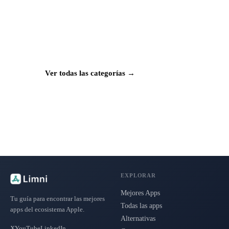
¿Buscas más apps?
Explora más de 50 categorías con las mejores
aplicaciones para Mac, iPhone e iPad.
Ver todas las categorías →
EXPLORAR
Mejores Apps
Tu guía para encontrar las mejores
Todas las apps
apps del ecosistema Apple.
Alternativas
X
YouTube
LinkedIn