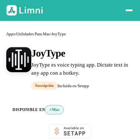
Apps
›
Utilidades Para Mac
›
JoyType
JoyType
JoyType es voice typing app. Dictate text in
any app con a hotkey.
Suscripción
Incluida en Setapp
DISPONIBLE EN
Mac
✓