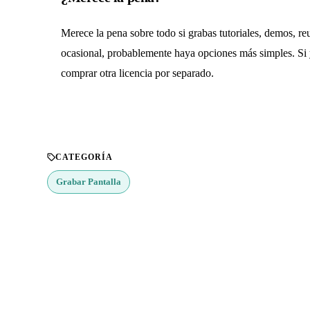
Merece la pena sobre todo si grabas tutoriales, demos, reu
ocasional, probablemente haya opciones más simples. Si y
comprar otra licencia por separado.
CATEGORÍA
Grabar Pantalla
¿Buscas más apps?
Explora más de 50 categorías con las mejores aplicacione