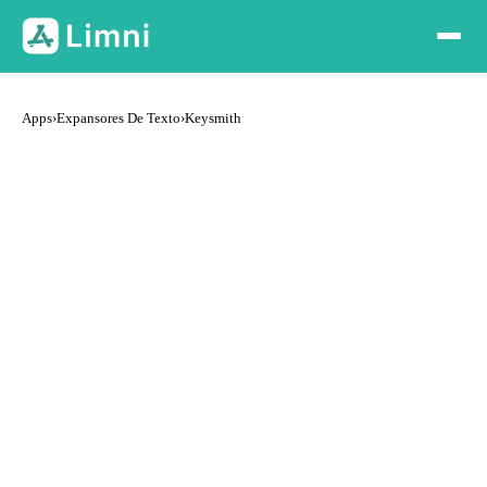
Apps
›
Expansores De Texto
›
Keysmith