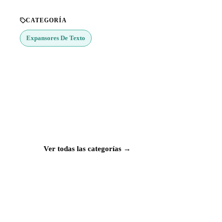
CATEGORÍA
Expansores De Texto
¿Buscas más apps?
Explora más de 50 categorías con las mejores
aplicaciones para Mac, iPhone e iPad.
Ver todas las categorías →