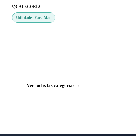
CATEGORÍA
Utilidades Para Mac
¿Buscas más apps?
Explora más de 50 categorías con las mejores
aplicaciones para Mac, iPhone e iPad.
Ver todas las categorías →