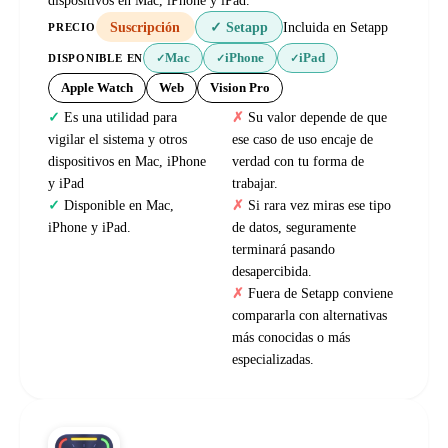
dispositivos en Mac, iPhone y iPad.
Suscripción
✓ Setapp
Incluida en Setapp
PRECIO
Mac
iPhone
iPad
DISPONIBLE EN
✓
✓
✓
Apple Watch
Web
Vision Pro
Es una utilidad para
Su valor depende de que
vigilar el sistema y otros
ese caso de uso encaje de
dispositivos en Mac, iPhone
verdad con tu forma de
y iPad
trabajar.
Disponible en Mac,
Si rara vez miras ese tipo
iPhone y iPad.
de datos, seguramente
terminará pasando
desapercibida.
Fuera de Setapp conviene
compararla con alternativas
más conocidas o más
especializadas.