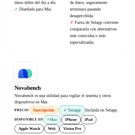
datos útiles del día a día
de datos, seguramente
Diseñada para Mac.
terminará pasando
desapercibida.
Fuera de Setapp conviene
compararla con alternativas
más conocidas o más
especializadas.
Novabench
Novabench es una utilidad para vigilar el sistema y otros
dispositivos en Mac.
Suscripción
✓ Setapp
Incluida en Setapp
PRECIO
Mac
iPhone
iPad
DISPONIBLE EN
✓
Apple Watch
Web
Vision Pro