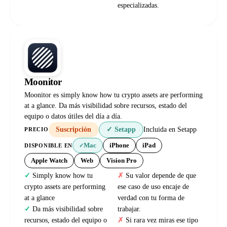
especializadas.
Moonitor
Moonitor es simply know how tu crypto assets are performing
at a glance. Da más visibilidad sobre recursos, estado del
equipo o datos útiles del día a día.
Suscripción
✓ Setapp
Incluida en Setapp
PRECIO
Mac
iPhone
iPad
DISPONIBLE EN
✓
Apple Watch
Web
Vision Pro
Simply know how tu
Su valor depende de que
crypto assets are performing
ese caso de uso encaje de
at a glance
verdad con tu forma de
Da más visibilidad sobre
trabajar.
recursos, estado del equipo o
Si rara vez miras ese tipo