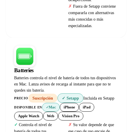
Fuera de Setapp conviene
compararla con alternativas
más conocidas o más
especializadas.
Batteries
Batteries controla el nivel de batería de todos tus dispositivos
en Mac. Lanza avisos de recarga al instante para que no te
quedes sin batería.
Suscripción
✓ Setapp
Incluida en Setapp
PRECIO
Mac
iPhone
iPad
DISPONIBLE EN
✓
Apple Watch
Web
Vision Pro
Controla el nivel de
Su valor depende de que
batería de todos tus
ese caso de uso encaje de