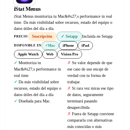
iStat Menus
iStat Menus monitoriza tu Mac&#x27;s performance in real
time. Da más visibilidad sobre recursos, estado del equipo o
datos útiles del día a día.
Suscripción
✓ Setapp
Incluida en Setapp
PRECIO
Mac
iPhone
iPad
DISPONIBLE EN
✓
Apple Watch
Web
Vision Pro
Monitoriza tu
Su valor depende de que
Mac&#x27;s performance in
ese caso de uso encaje de
real time
verdad con tu forma de
Da más visibilidad sobre
trabajar.
recursos, estado del equipo o
Si rara vez miras ese tipo
datos útiles del día a día
de datos, seguramente
Diseñada para Mac.
terminará pasando
desapercibida.
Fuera de Setapp conviene
compararla con alternativas
más conocidas o más