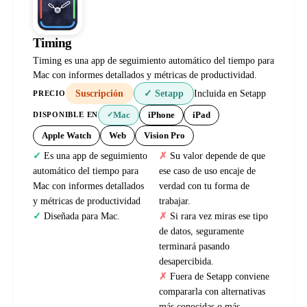
Timing
Timing es una app de seguimiento automático del tiempo para
Mac con informes detallados y métricas de productividad.
Suscripción
✓ Setapp
Incluida en Setapp
PRECIO
Mac
iPhone
iPad
DISPONIBLE EN
✓
Apple Watch
Web
Vision Pro
Es una app de seguimiento
Su valor depende de que
automático del tiempo para
ese caso de uso encaje de
Mac con informes detallados
verdad con tu forma de
y métricas de productividad
trabajar.
Diseñada para Mac.
Si rara vez miras ese tipo
de datos, seguramente
terminará pasando
desapercibida.
Fuera de Setapp conviene
compararla con alternativas
más conocidas o más