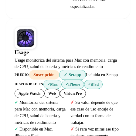
especializadas.
Usage
Usage monitoriza del sistema para Mac con memoria, carga
de CPU, salud de batería y métricas de rendimiento.
Suscripción
✓ Setapp
Incluida en Setapp
PRECIO
Mac
iPhone
iPad
DISPONIBLE EN
✓
✓
✓
Apple Watch
Web
Vision Pro
Monitoriza del sistema
Su valor depende de que
para Mac con memoria, carga
ese caso de uso encaje de
de CPU, salud de batería y
verdad con tu forma de
métricas de rendimiento
trabajar.
Disponible en Mac,
Si rara vez miras ese tipo
iPhone y iPad.
de datos, seguramente