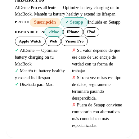
AlDente Pro es alDente — Optimize battery charging on tu
MacBook. Mantén tu battery healthy y extend its lifespan.
Suscripción
✓ Setapp
Incluida en Setapp
PRECIO
Mac
iPhone
iPad
DISPONIBLE EN
✓
Apple Watch
Web
Vision Pro
AlDente — Optimize
Su valor depende de que
battery charging on tu
ese caso de uso encaje de
MacBook
verdad con tu forma de
Mantén tu battery healthy
trabajar.
y extend its lifespan
Si rara vez miras ese tipo
Diseñada para Mac.
de datos, seguramente
terminará pasando
desapercibida.
Fuera de Setapp conviene
compararla con alternativas
más conocidas o más
especializadas.