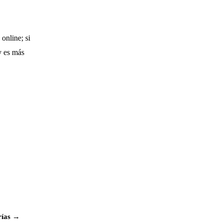
online; si
y es más
rías →