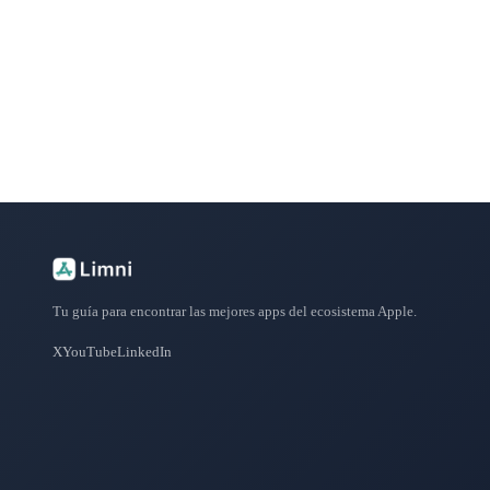
Explora más de 50 categorías con las mejores aplicacione
Tu guía para encontrar las mejores apps del ecosistema Apple.
X
YouTube
LinkedIn