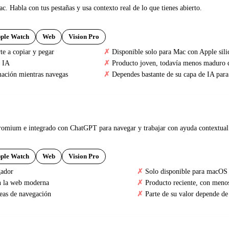
Habla con tus pestañas y usa contexto real de lo que tienes abierto.
ple Watch
Web
Vision Pro
rte a copiar y pegar
Disponible solo para Mac con Apple sili
n IA
Producto joven, todavía menos maduro 
mación mientras navegas
Dependes bastante de su capa de IA para 
mium e integrado con ChatGPT para navegar y trabajar con ayuda contextual
ple Watch
Web
Vision Pro
gador
Solo disponible para macOS 
n la web moderna
Producto reciente, con menos
reas de navegación
Parte de su valor depende de