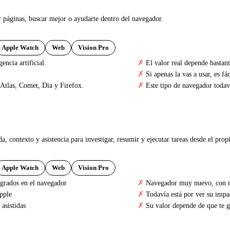
páginas, buscar mejor o ayudarte dentro del navegador.
Apple Watch
Web
Vision Pro
encia artificial.
El valor real depende bastant
Si apenas la vas a usar, es f
tlas, Comet, Dia y Firefox.
Este tipo de navegador toda
 contexto y asistencia para investigar, resumir y ejecutar tareas desde el prop
Apple Watch
Web
Vision Pro
egrados en el navegador
Navegador muy nuevo, con me
pple
Todavía está por ver su impa
asistidas
Su valor depende de que te g