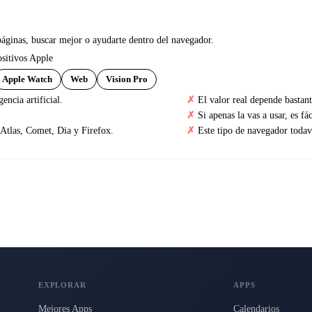
áginas, buscar mejor o ayudarte dentro del navegador.
ositivos Apple
Apple Watch
Web
Vision Pro
encia artificial.
El valor real depende bastant
Si apenas la vas a usar, es f
tlas, Comet, Dia y Firefox.
Este tipo de navegador toda
EXPLORAR
APPS
Mejores Apps
Calendarios