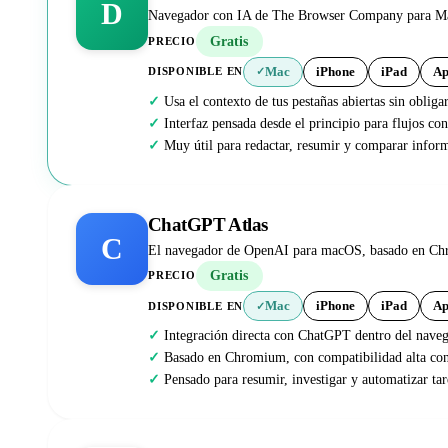
D
Navegador con IA de The Browser Company para Mac. 
Gratis
PRECIO
Mac
iPhone
iPad
Ap
DISPONIBLE EN
✓
Usa el contexto de tus pestañas abiertas sin obliga
Interfaz pensada desde el principio para flujos co
Muy útil para redactar, resumir y comparar infor
ChatGPT Atlas
C
El navegador de OpenAI para macOS, basado en Chro
Gratis
PRECIO
Mac
iPhone
iPad
Ap
DISPONIBLE EN
✓
Integración directa con ChatGPT dentro del nave
Basado en Chromium, con compatibilidad alta co
Pensado para resumir, investigar y automatizar ta