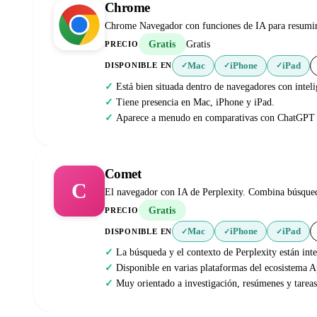
Chrome
Chrome Navegador con funciones de IA para resumir 
Gratis
Gratis
PRECIO
Mac
iPhone
iPad
DISPONIBLE EN
✓
✓
✓
Está bien situada dentro de navegadores con intelig
Tiene presencia en Mac, iPhone y iPad.
Aparece a menudo en comparativas con ChatGPT A
Comet
C
El navegador con IA de Perplexity. Combina búsqueda,
Gratis
PRECIO
Mac
iPhone
iPad
DISPONIBLE EN
✓
✓
✓
La búsqueda y el contexto de Perplexity están int
Disponible en varias plataformas del ecosistema A
Muy orientado a investigación, resúmenes y tareas 