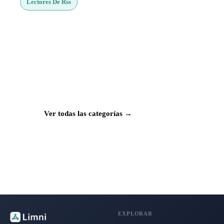
Lectores De Rss
¿Buscas más apps?
Explora más de 50 categorías con las mejores
aplicaciones para Mac, iPhone e iPad.
Ver todas las categorías →
EXPLORAR