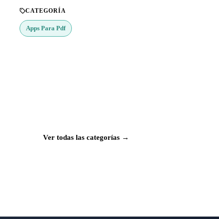
CATEGORÍA
Apps Para Pdf
¿Buscas más apps?
Explora más de 50 categorías con las mejores
aplicaciones para Mac, iPhone e iPad.
Ver todas las categorías →