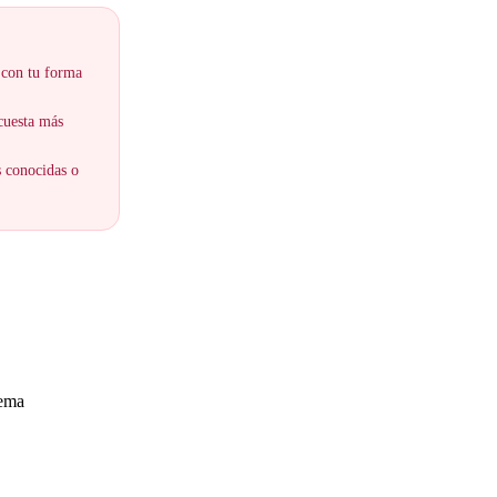
 con tu forma
 cuesta más
s conocidas o
lema