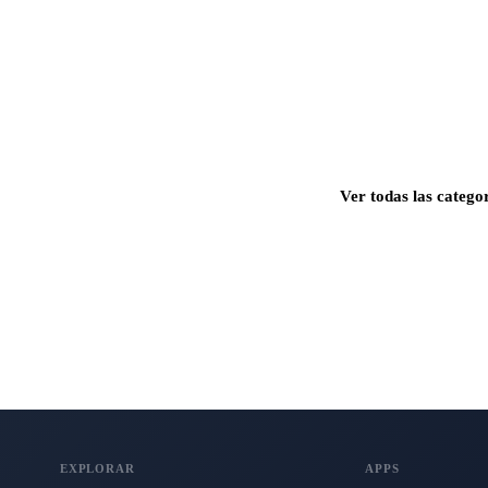
Ver todas las catego
s para Mac, iPhone e iPad.
EXPLORAR
APPS