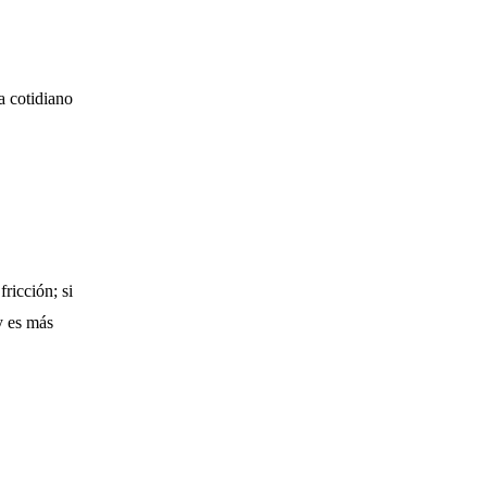
a cotidiano
ricción; si
y es más