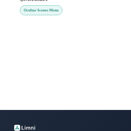
Ocultar Iconos Menu
¿Buscas más apps?
Explora más de 50 categorías con las mejores aplicacione