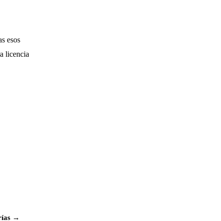
as esos
a licencia
rías →