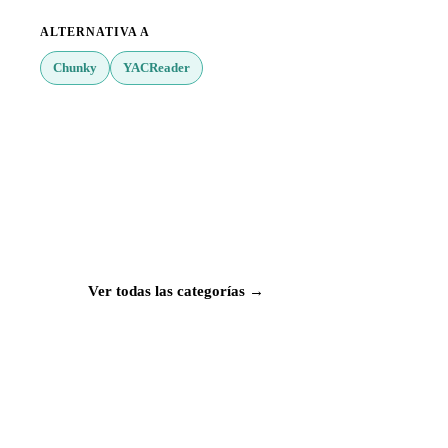
ALTERNATIVA A
Chunky
YACReader
¿Buscas más apps?
Explora más de 50 categorías con las mejores
aplicaciones para Mac, iPhone e iPad.
Ver todas las categorías →