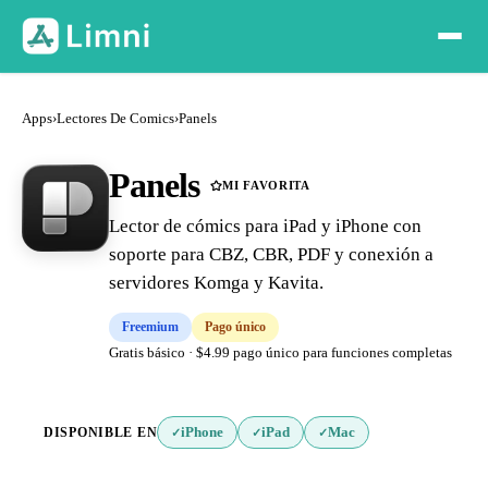
Apps
›
Lectores De Comics
›
Panels
Panels
MI FAVORITA
Lector de cómics para iPad y iPhone con
soporte para CBZ, CBR, PDF y conexión a
servidores Komga y Kavita.
Freemium
Pago único
Gratis básico · $4.99 pago único para funciones completas
DISPONIBLE EN
iPhone
iPad
Mac
✓
✓
✓