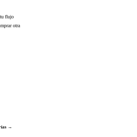
tu flujo
omprar otra
rías →