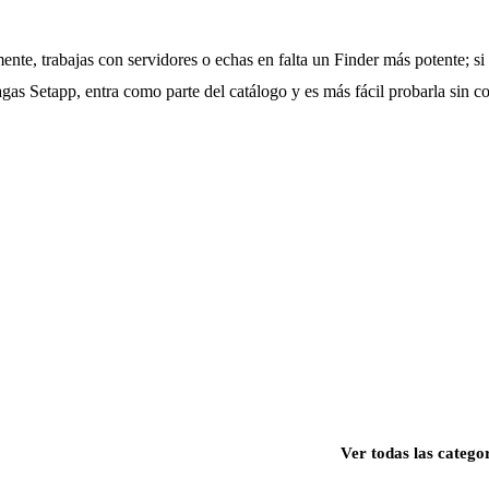
te, trabajas con servidores o echas en falta un Finder más potente; si 
agas Setapp, entra como parte del catálogo y es más fácil probarla sin c
Ver todas las catego
s para Mac, iPhone e iPad.