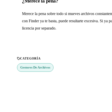
¿Merece la pena?
Merece la pena sobre todo si mueves archivos constantemen
con Finder ya te basta, puede resultarte excesiva. Si ya p
licencia por separado.
CATEGORÍA
Gestores De Archivos
¿Buscas más apps?
Explora más de 50 categorías con las mejores aplicacione