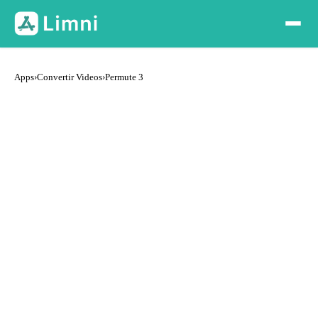
Apps
›
Convertir Videos
›
Permute 3