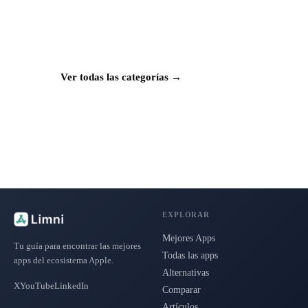
¿Buscas más apps?
Explora más de 50 categorías con las mejores
aplicaciones para Mac, iPhone e iPad.
Ver todas las categorías →
EXPLORAR
Mejores Apps
Tu guía para encontrar las mejores
Todas las apps
apps del ecosistema Apple.
Alternativas
X
YouTube
LinkedIn
Comparar
Artículos