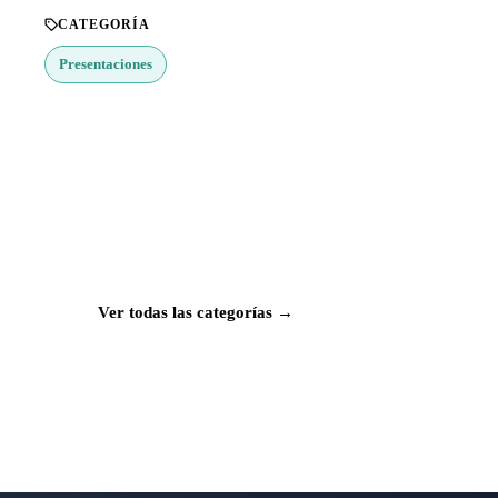
CATEGORÍA
Presentaciones
¿Buscas más apps?
Explora más de 50 categorías con las mejores
aplicaciones para Mac, iPhone e iPad.
Ver todas las categorías →